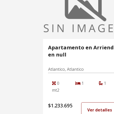
Apartamento en Arrien
en null
Atlantico, Atlantico
0
1
1
mt2
$1.233.695
Ver detalles