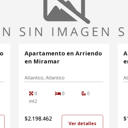
do
Apartamento en Arriendo
A
en Miramar
e
Atlantico, Atlantico
At
0
0
0
mt2
$2.198.462
$
Ver detalles