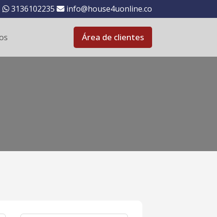
3136102235
info@house4uonline.co
os
Área de clientes