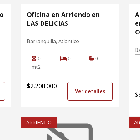
do
Oficina en Arriendo en
A
LAS DELICIAS
e
C
Barranquilla, Atlantico
Ba
0
0
0
mt2
$2.200.000
Ver detalles
$
ARRIENDO
A