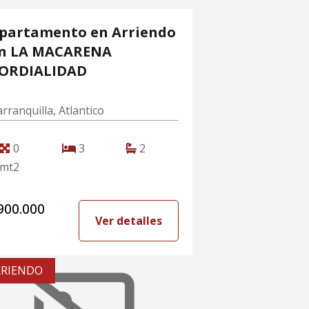
partamento en Arriendo
n LA MACARENA
ORDIALIDAD
rranquilla, Atlantico
0
3
2
mt2
900.000
Ver detalles
RRIENDO