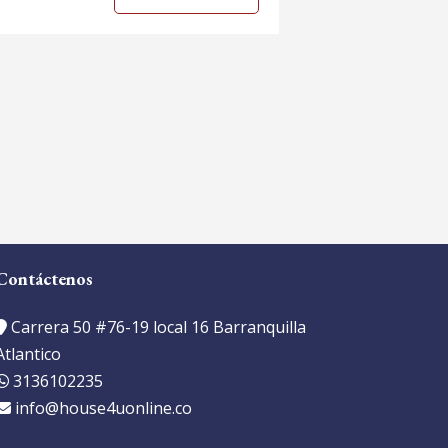
Contáctenos
Carrera 50 #76-19 local 16 Barranquilla
Atlantico
3136102235
info@house4uonline.co